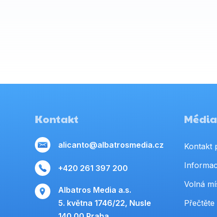
Kontakt
Média,
alicanto@albatrosmedia.cz
Kontakt 
Informac
+420 261 397 200
Volná mí
Albatros Media a.s.
5. května 1746/22, Nusle
Přečtěte 
140 00 Praha