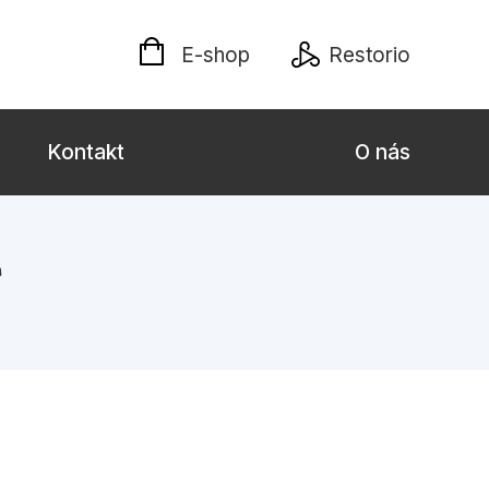
E-shop
Restorio
Kontakt
O nás
i
 dospělé
Dárkové publikace
Jazyky
Křížovky
Poezie
naučné pro děti
Předškoláci
hrada
Společnost, politika