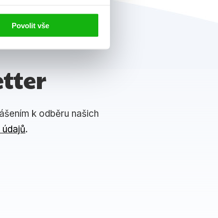
Povolit vše
tter
lášením k odběru našich
 údajů
.