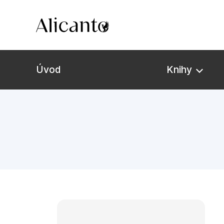
Úvod
Knihy
Novinky
Připravujeme
Bestsellery
Tipy redakce