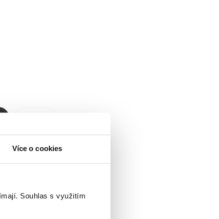
1
Další
Více o cookies
nih:
1
ímají.
Souhlas s využitím