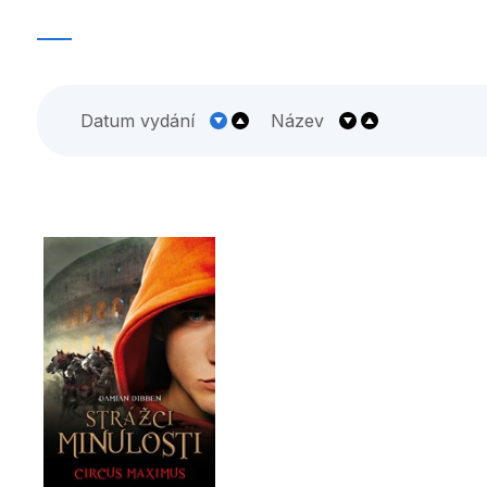
Umění a kultura
Výchova a p
Zdraví a životní styl
Datum vydání
Název
Všechny kategorie