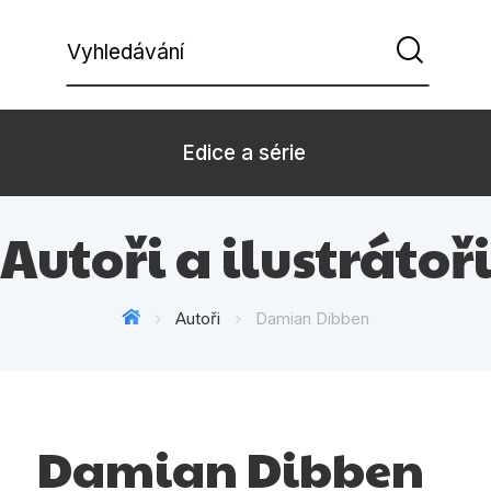
Vyhledávání
Edice a série
Autoři a ilustrátoř
Beletrie pro děti
Beletrie pro
Dárkové zboží
Hobby
Autoři
Damian Dibben
Kalendáře
Komiks
Kuchařky
Počítače
Populárně - naučná pro
Populárně - 
Damian Dibben
dospělé
Příroda a za