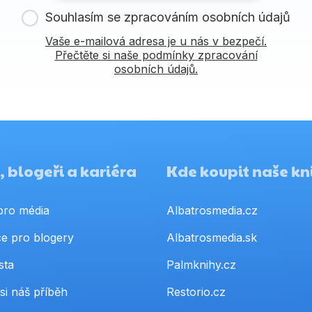
Souhlasím se zpracováním osobních údajů
Vaše e-mailová adresa je u nás v bezpečí.
Přečtěte si naše podmínky zpracování
osobních údajů.
 blogeři a kariéra
Kde koupit naše kn
pro média
Albatrosmedia.cz
e pro blogery
Albatrosmedia.sk
sta
Palmknihy.cz
si náš příběh
Restorio.cz