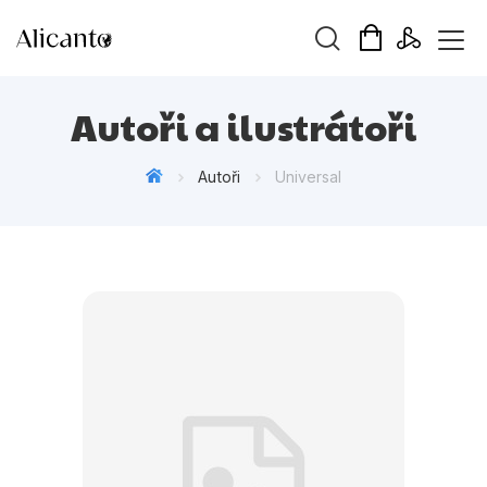
Vyhledávání
Autoři a ilustrátoři
Autoři
Universal
Novinky
Připravujeme
Bestsellery
Tipy redakce
Beletrie pro děti
Beletrie pro dospělé