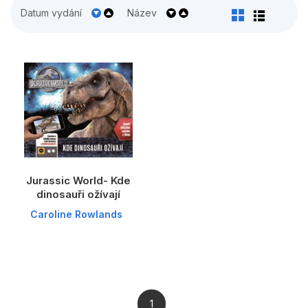
Populárně - naučné pro děti
Datum vydání
Název
Předškoláci
Příroda a zahrada
Společnost, politika
Umění a kultura
Výchova a pedagogika
Young adult
Jurassic World- Kde
Zdraví a životní styl
dinosauři ožívají
Caroline Rowlands
Všechny kategorie
1