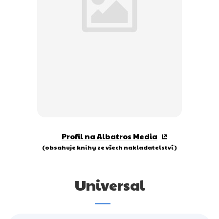
Dárkové publikace
Dárkové zboží
Hobby
Jazyky
Kalendáře
Komiks
Křížovky
Profil na Albatros Media
Kuchařky
(obsahuje knihy ze všech nakladatelství)
Počítače
Universal
Poezie
Populárně - naučná pro dospělé