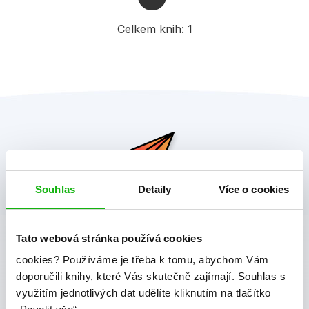
Celkem knih:
1
Souhlas
Detaily
Více o cookies
albatros media newsletter
Tato webová stránka používá cookies
Zajímá Vás, jaké novinky právě vychází a co se děje v
cookies?
Používáme je třeba k tomu, abychom Vám
doporučili knihy, které Vás skutečně zajímají.
Souhlas s
knižním světě? Přihlášením k odběru našich e-
využitím jednotlivých dat udělíte kliknutím na tlačítko
mailových novinek
souhlasíte se zpracováním