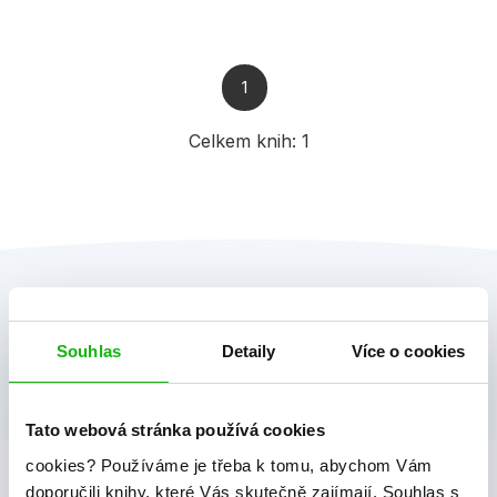
1
Celkem knih:
1
Souhlas
Detaily
Více o cookies
Tato webová stránka používá cookies
albatros media newsletter
cookies?
Používáme je třeba k tomu, abychom Vám
doporučili knihy, které Vás skutečně zajímají.
Souhlas s