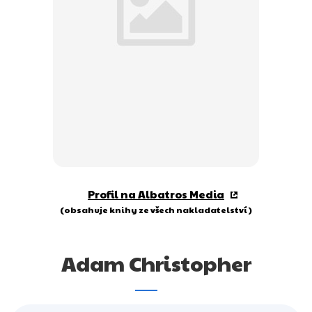
Dárkové publikace
Dárkové zboží
Hobby
Jazyky
Kalendáře
Komiks
Křížovky
Profil na Albatros Media
Kuchařky
(obsahuje knihy ze všech nakladatelství)
Počítače
Adam Christopher
Poezie
Populárně - naučná pro dospělé