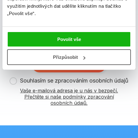
Zajímá Vás, jaké novinky právě vychází a co se děje v
využitím jednotlivých dat udělíte kliknutím na tlačítko
knižním světě? Přihlášením k odběru našich e-
„Povolit vše“.
mailových novinek
souhlasíte se zpracováním
osobních údajů
.
Povolit vše
Vaše e-mailová adresa
Přizpůsobit
Potvrdit
Souhlasím se zpracováním osobních údajů
Vaše e-mailová adresa je u nás v bezpečí.
Přečtěte si naše podmínky zpracování
osobních údajů.