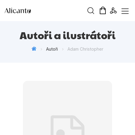
Vyhledávání
Autoři a ilustrátoři
Autoři
Adam Christopher
Novinky
Připravujeme
Bestsellery
Tipy redakce
Beletrie pro děti
Beletrie pro dospělé