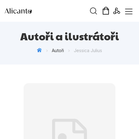
Vyhledávání
Autoři a ilustrátoři
Autoři
Jessica Julius
Novinky
Připravujeme
Bestsellery
Tipy redakce
Beletrie pro děti
Beletrie pro dospělé