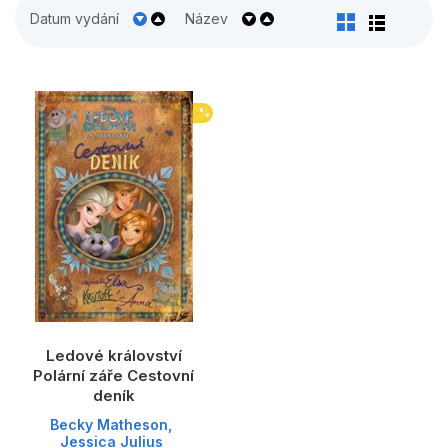
Populárně - naučné pro děti
Datum vydání
Název
Předškoláci
Příroda a zahrada
%
Společnost, politika
Umění a kultura
Výchova a pedagogika
Young adult
Zdraví a životní styl
Ledové království
Všechny kategorie
Polární záře Cestovní
deník
Becky Matheson
,
Jessica Julius