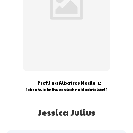
Dárkové publikace
Dárkové zboží
Hobby
Jazyky
Kalendáře
Komiks
Křížovky
Profil na Albatros Media
Kuchařky
(obsahuje knihy ze všech nakladatelství)
Počítače
Jessica Julius
Poezie
Populárně - naučná pro dospělé