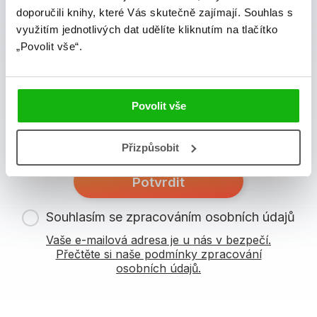
albatros media newsletter
doporučili knihy, které Vás skutečně zajímají.
Souhlas s
využitím jednotlivých dat udělíte kliknutím na tlačítko
Zajímá Vás, jaké novinky právě vychází a co se děje v
„Povolit vše“.
knižním světě? Přihlášením k odběru našich e-
mailových novinek
souhlasíte se zpracováním
osobních údajů
.
Povolit vše
Vaše e-mailová adresa
Přizpůsobit
Potvrdit
Souhlasím se zpracováním osobních údajů
Vaše e-mailová adresa je u nás v bezpečí.
Přečtěte si naše podmínky zpracování
osobních údajů.