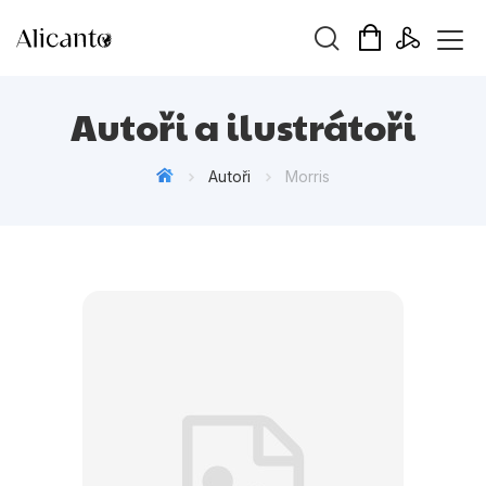
Vyhledávání
Autoři a ilustrátoři
Autoři
Morris
Novinky
Připravujeme
Bestsellery
Tipy redakce
Beletrie pro děti
Beletrie pro dospělé