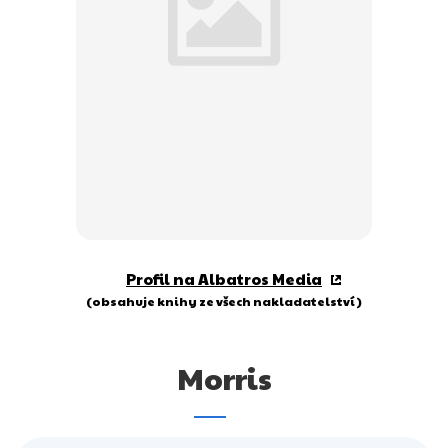
Dárkové publikace
Dárkové zboží
Hobby
Jazyky
Kalendáře
Komiks
Křížovky
Profil na Albatros Media
Kuchařky
(obsahuje knihy ze všech nakladatelství)
Počítače
Morris
Poezie
Populárně - naučná pro dospělé