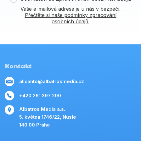
Vaše e-mailová adresa je u nás v bezpečí.
Přečtěte si naše podmínky zpracování
osobních údajů.
Kontakt
alicanto@albatrosmedia.cz
+420 261 397 200
Albatros Media a.s.
5. května 1746/22, Nusle
140 00 Praha