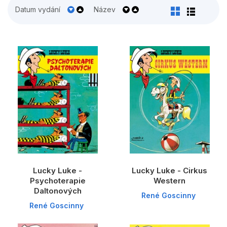
Populárně - naučné pro děti
Datum vydání
Název
Předškoláci
Příroda a zahrada
Společnost, politika
Umění a kultura
Výchova a pedagogika
Young adult
Zdraví a životní styl
Lucky Luke -
Lucky Luke - Cirkus
Psychoterapie
Western
Všechny kategorie
Daltonových
René Goscinny
René Goscinny