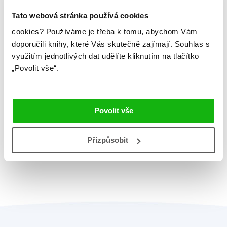
Lucky Luke - Dostavník
Tato webová stránka používá cookies
René Goscinny
cookies?
Používáme je třeba k tomu, abychom Vám
doporučili knihy, které Vás skutečně zajímají.
Souhlas s
využitím jednotlivých dat udělíte kliknutím na tlačítko
„Povolit vše“.
1
Celkem knih:
7
Povolit vše
Přizpůsobit